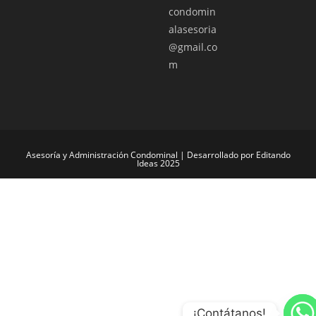
condomin
alasesoria
@gmail.co
m
Asesoría y Administración Condominal | Desarrollado por Editando
Ideas 2025
¡Contátanos!