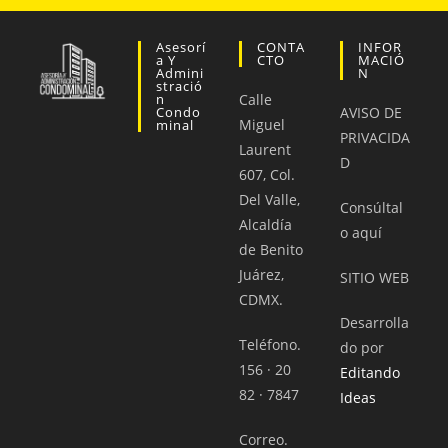
Asesorí
CONTA
INFOR
A Y
CTO
MACIÓ
Admini
N
Stració
N
Calle
Condo
AVISO DE
Miguel
Minal
PRIVACIDA
Laurent
D
607, Col.
Del Valle,
Consúltal
Alcaldía
o aquí
de Benito
Juárez,
SITIO WEB
CDMX.
Desarrolla
Teléfono.
do por
156 · 20
Editando
82 · 7847
Ideas
Correo.