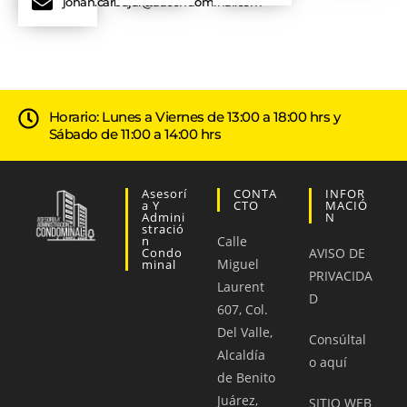
johan.carbajal@aacondominal.com
Horario: Lunes a Viernes de 13:00 a 18:00 hrs y
Sábado de 11:00 a 14:00 hrs
Asesorí
CONTA
INFOR
A Y
CTO
MACIÓ
Admini
N
Stració
N
Calle
Condo
AVISO DE
Miguel
Minal
PRIVACIDA
Laurent
D
607, Col.
Del Valle,
Consúltal
Alcaldía
o aquí
de Benito
Juárez,
SITIO WEB