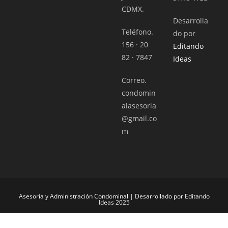
CDMX.
Desarrolla
Teléfono.
do por
156 · 20
Editando
82 · 7847
Ideas
Correo.
condomin
alasesoria
@gmail.co
m
Asesoría y Administración Condominal | Desarrollado por Editando
Ideas 2025