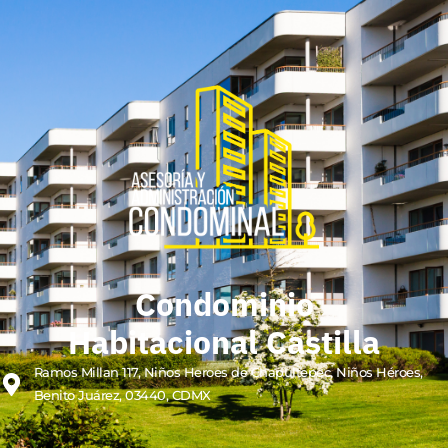
Condominio
Habitacional Castilla
Ramos Millan 117, Niños Heroes de Chapultepec, Niños Héroes,
Benito Juárez, 03440, CDMX