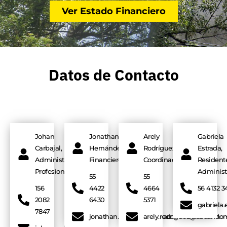
Ver Estado Financiero
Datos de Contacto
Johan
Jonathan
Arely
Gabriela
Carbajal,
Hernández,
Rodríguez,
Estrada,
Administrador
Financiero
Coordinación
Resident
Profesional
Administ
55
55
156
4422
4664
56 4132 3
2082
6430
5371
gabriela
7847
jonathan.hernandez@aacondominal.com
arely.rodriguez@aacondo